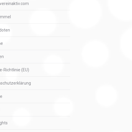
vereinaktiv.com
immel
doten
me
en
e-Richtlinie (EU)
schutzerklärung
ie
l
ights