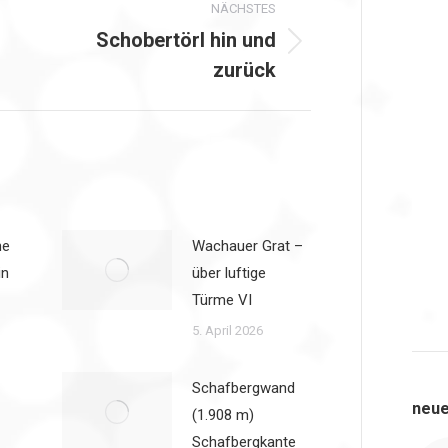
NÄCHSTES
Schobertörl hin und
Nächster
zurück
Beitrag:
he
Wachauer Grat –
in
über luftige
Türme VI
5. April 2026
Schafbergwand
neue
(1.908 m)
Schafbergkante