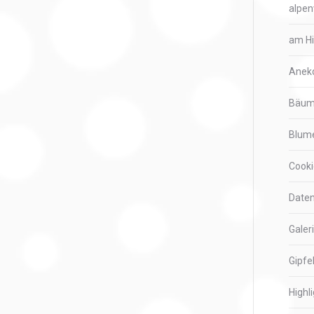
alpen
am H
Anek
Bäu
Blum
Cooki
Daten
Galer
Gipfe
Highl