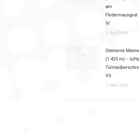
am
Fledermausgrat
IV
2. April 2026
Steinerne Männe
(1.435 m) – lufti
Türmeüberschre
VII
1. März 2026