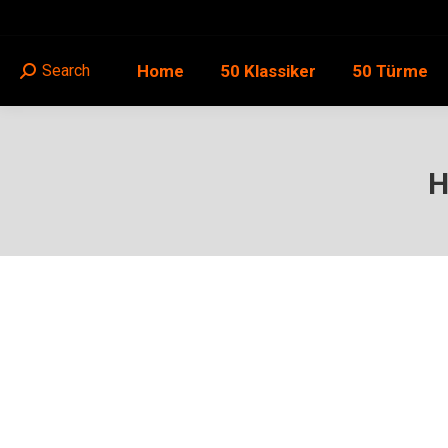
Home
50 Klassiker
50 Türme
Search
Search:
H