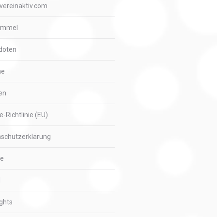
vereinaktiv.com
immel
doten
me
en
e-Richtlinie (EU)
schutzerklärung
ie
l
ights