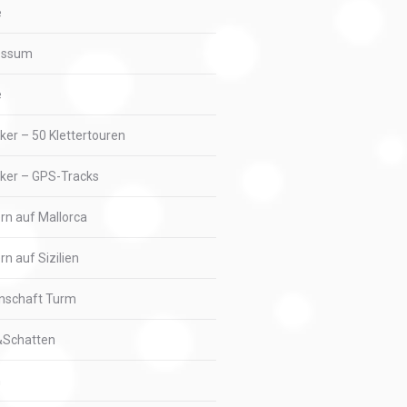
e
essum
e
iker – 50 Klettertouren
iker – GPS-Tracks
ern auf Mallorca
rn auf Sizilien
nschaft Turm
&Schatten
n