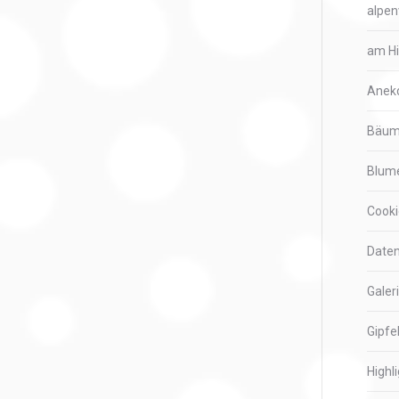
alpen
am H
Anek
Bäu
Blum
Cooki
Daten
Galer
Gipfe
Highl