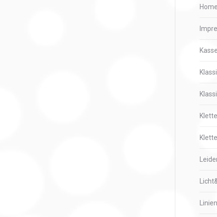
Hom
Impr
Kass
Klass
Klass
Klett
Klette
Leide
Licht
Linie