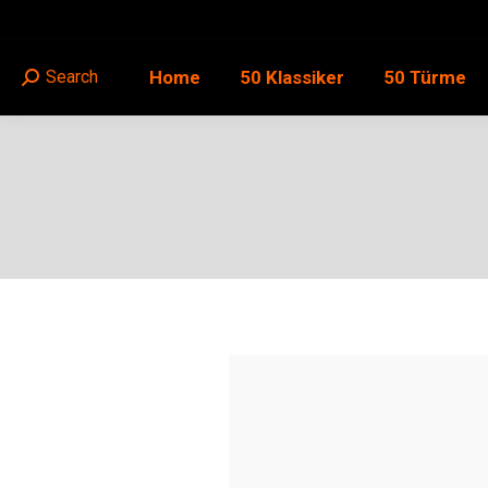
Home
50 Klassiker
50 Türme
Search
Search: