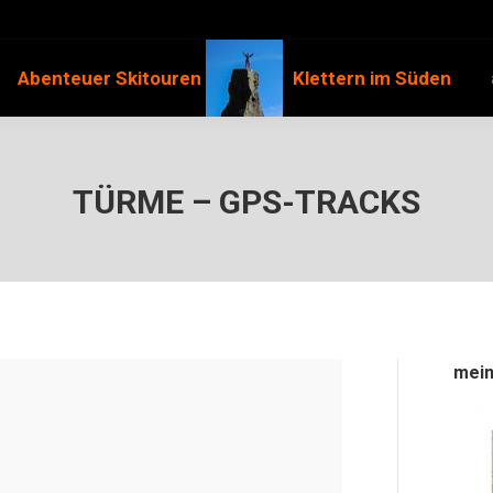
Abenteuer Skitouren
Klettern im Süden
TÜRME – GPS-TRACKS
mein