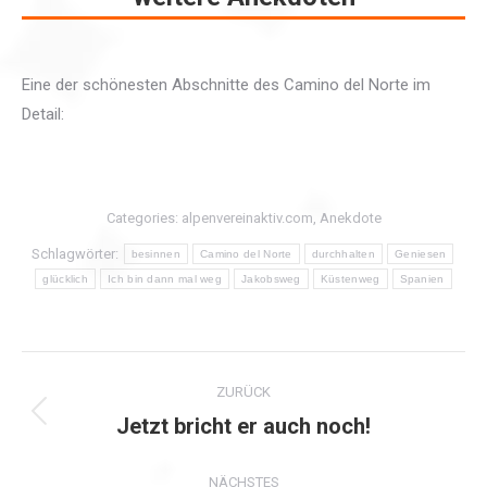
Eine der schönesten Abschnitte des Camino del Norte im
Detail:
Categories:
alpenvereinaktiv.com
,
Anekdote
Schlagwörter:
besinnen
Camino del Norte
durchhalten
Geniesen
glücklich
Ich bin dann mal weg
Jakobsweg
Küstenweg
Spanien
Kommentarnavigation
ZURÜCK
Jetzt bricht er auch noch!
Vorheriger
Beitrag:
NÄCHSTES