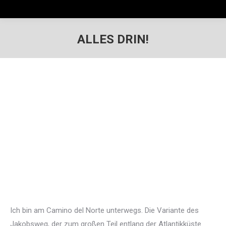
ALLES DRIN!
Ich bin am Camino del Norte unterwegs. Die Variante des
Jakobsweg, der zum großen Teil entlang der Atlantikküste