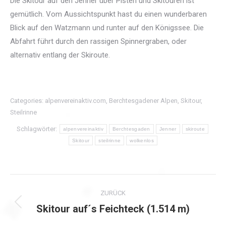
Die Skitour auf den Jenner über Pisten und Skitouren ist
gemütlich. Vom Aussichtspunkt hast du einen wunderbaren
Blick auf den Watzmann und runter auf den Königssee. Die
Abfahrt führt durch den rassigen Spinnergraben, oder
alternativ entlang der Skiroute.
Categories:
alpenvereinaktiv.com
,
Berchtesgadener Alpen
,
Skitour
,
Steilrinne
Schlagwörter:
alpenvereinaktiv
Berchtesgaden
Jenner
skiroute
Skitour
steilrinne
wolkenlos
Kommentarnavigation
ZURÜCK
Skitour auf´s Feichteck (1.514 m)
Vorheriger
Beitrag: