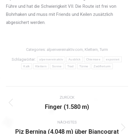
Führe und hat die Schwierigkeit VII. Die Route ist frei von
Bohrhaken und muss mit Friends und Keilen zusätzlich
abgesichert werden.
Categories:
alpenvereinaktiv.com
,
Klettern
,
Turm
Schlagwörter:
alpenvereinaktiv
Ausblick
Chiemsee
exponiert
Kalk
Klettern
Sonne
Trad
Türme
Zwölferturm
Kommentarnavigation
ZURÜCK
Finger (1.580 m)
Vorheriger
Beitrag:
NÄCHSTES
Piz Bernina (4.048 m) über Biancograt
Nächster