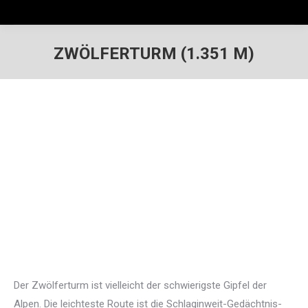
ZWÖLFERTURM (1.351 M)
Der Zwölferturm ist vielleicht der schwierigste Gipfel der
Alpen. Die leichteste Route ist die Schlaginweit-Gedächtnis-