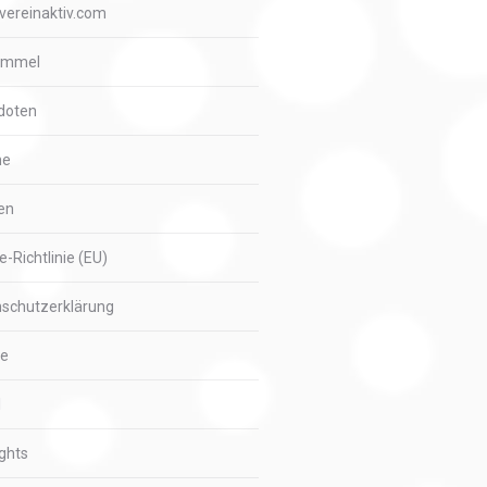
vereinaktiv.com
immel
doten
me
en
e-Richtlinie (EU)
schutzerklärung
ie
l
ights