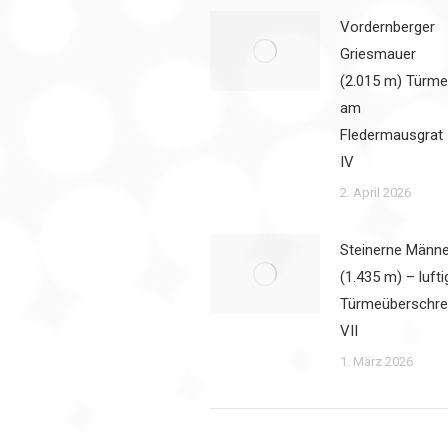
Vordernberger
Griesmauer
(2.015 m) Türme
am
Fledermausgrat
IV
2. April 2026
Steinerne Männe
(1.435 m) – lufti
Türmeüberschre
VII
1. März 2026