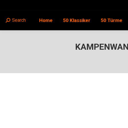
Home
50 Klassiker
50 Türme
Search
Search:
KAMPENWAND