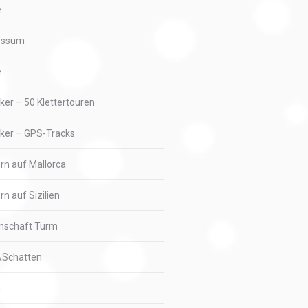
e
essum
e
iker – 50 Klettertouren
iker – GPS-Tracks
ern auf Mallorca
rn auf Sizilien
nschaft Turm
&Schatten
n