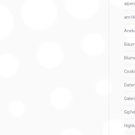
alpen
am H
Anek
Bäu
Blum
Cooki
Daten
Galer
Gipfe
Highl