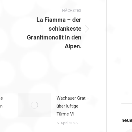
gation
NÄCHSTES
La Fiamma – der
schlankeste
Nächster
Granitmonolit in den
Beitrag:
Alpen.
he
Wachauer Grat –
in
über luftige
Türme VI
neue
5. April 2026