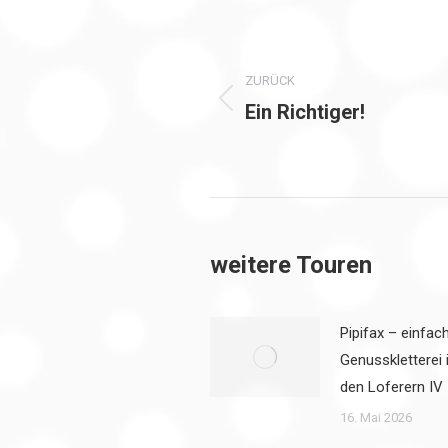
Kommentarnavi
ZURÜCK
Ein Richtiger!
Vorheriger
Beitrag:
weitere Touren
Pipifax – einfac
Genusskletterei 
den Loferern IV
16. Mai 2026