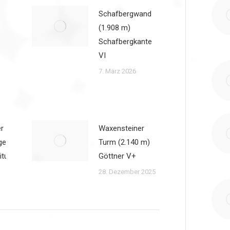
Schafbergwand
(1.908 m)
Schafbergkante
VI
7. März 2026
r
Waxensteiner
ge
Turm (2.140 m)
itung
Göttner V+
28. Dezember 2025