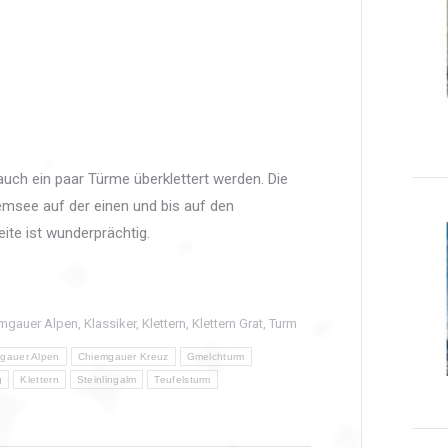
auch ein paar Türme überklettert werden. Die
msee auf der einen und bis auf den
te ist wunderprächtig.
mgauer Alpen
,
Klassiker
,
Klettern
,
Klettern Grat
,
Turm
gauer Alpen
Chiemgauer Kreuz
Gmelchturm
g
Klettern
Steinlingalm
Teufelsturm