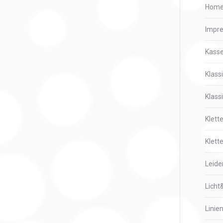
Hom
Impr
Kass
Klass
Klass
Klett
Klette
Leide
Licht
Linie