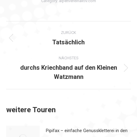
Category:
alpenvereinaktiv.com
Kommentarnavigation
ZURÜCK
Tatsächlich
Vorheriger
Beitrag:
NÄCHSTES
durchs Kriechband auf den Kleinen
Nächster
Watzmann
Beitrag:
weitere Touren
Pipifax – einfache Genusskletterei in den