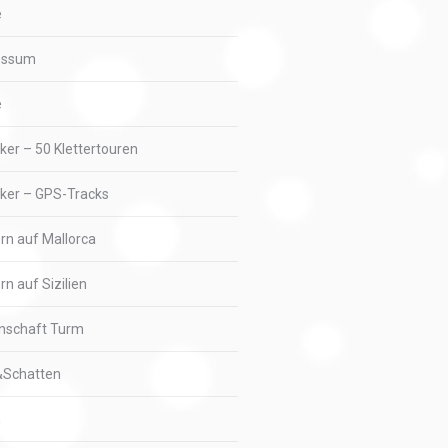
e
essum
e
iker – 50 Klettertouren
iker – GPS-Tracks
ern auf Mallorca
rn auf Sizilien
nschaft Turm
&Schatten
n