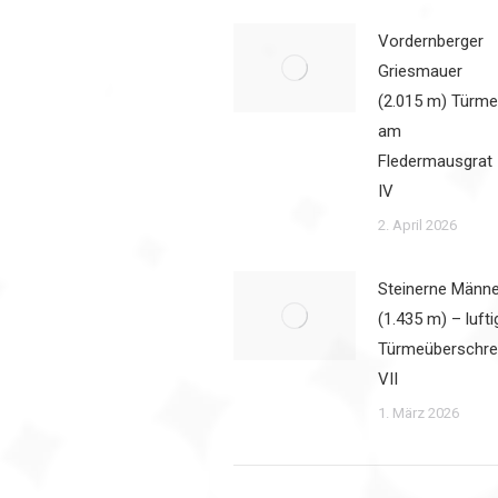
Vordernberger
Griesmauer
(2.015 m) Türme
am
Fledermausgrat
IV
2. April 2026
Steinerne Männe
(1.435 m) – lufti
Türmeüberschre
VII
1. März 2026