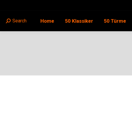
Home
50 Klassiker
50 Türme
Search
Search: