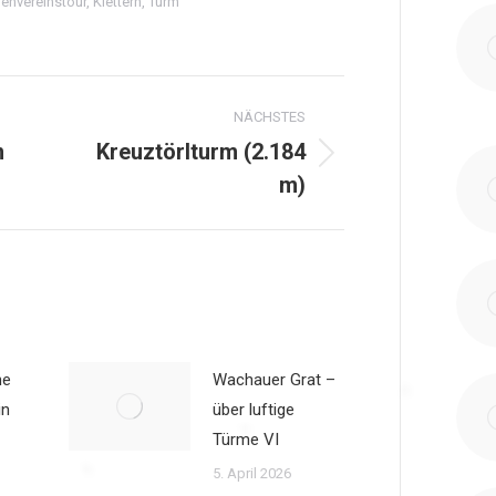
envereinstour
,
Klettern
,
Turm
gation
NÄCHSTES
n
Kreuztörlturm (2.184
Nächster
m)
Beitrag:
he
Wachauer Grat –
in
über luftige
Türme VI
5. April 2026