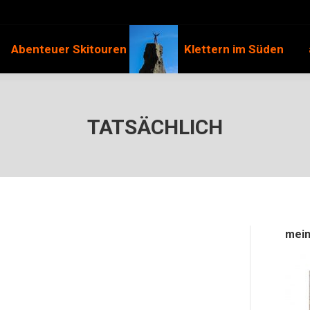
Abenteuer Skitouren
Klettern im Süden
TATSÄCHLICH
mein