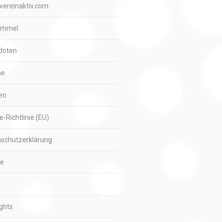
vereinaktiv.com
immel
doten
me
en
e-Richtlinie (EU)
schutzerklärung
ie
l
ights