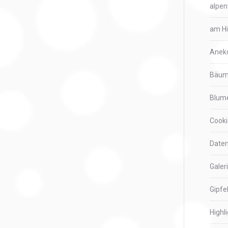
alpen
am H
Anek
Bäu
Blum
Cooki
Daten
Galer
Gipfe
Highl