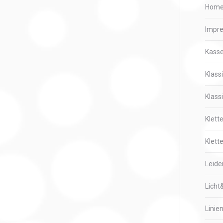
Hom
Impr
Kass
Klass
Klass
Klett
Klette
Leide
Licht
Linie