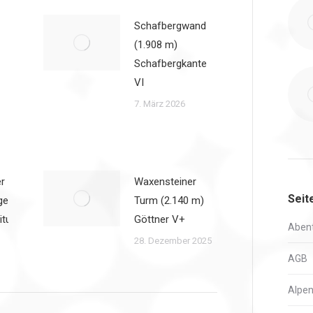
Schafbergwand
(1.908 m)
Schafbergkante
VI
7. März 2026
r
Waxensteiner
Seit
ge
Turm (2.140 m)
itung
Göttner V+
Abent
28. Dezember 2025
AGB
Alpen