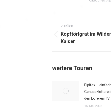
Categories:
Alp
Kommentarnavi
ZURÜCK
Kopftörlgrat im Wilde
Vorheriger
Kaiser
Beitrag:
weitere Touren
Pipifax – einfac
Genusskletterei 
den Loferern IV
16. Mai 2026