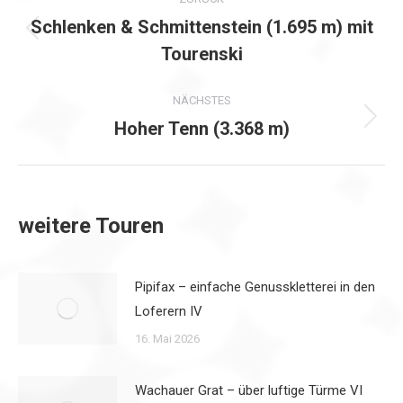
Schlenken & Schmittenstein (1.695 m) mit
Vorheriger
Tourenski
Beitrag:
NÄCHSTES
Hoher Tenn (3.368 m)
Nächster
Beitrag:
weitere Touren
Pipifax – einfache Genusskletterei in den
Loferern IV
16. Mai 2026
Wachauer Grat – über luftige Türme VI