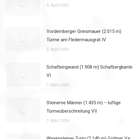
5. April 2026
Vordernberger Griesmauer (2.015 m)
Türme am Fledermausgrat IV
2. April 2026
Schafbergwand (1.908 m) Schafbergkante
VI
7. März 2026
Steinerne Männer (1.435 m) – luftige
Türmeüberschreitung VII
1. März 2026
Waxensteiner Turm (2.140 m) Göttner V+