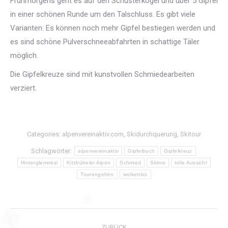
Frühmorgens geht es auf den Schusterkogel und über 5 Gipfel
in einer schönen Runde um den Talschluss. Es gibt viele
Varianten: Es können noch mehr Gipfel bestiegen werden und
es sind schöne Pulverschneeabfahrten in schattige Täler
möglich.
Die Gipfelkreuze sind mit kunstvollen Schmiedearbeiten
verziert.
Categories:
alpenvereinaktiv.com
,
Skidurchquerung
,
Skitour
Schlagwörter:
alpenvereinaktiv
Gipfelbuch
Gipfelkreuz
Hinterglemmtal
Kitzbüheler Alpen
Schmied
Skimo
tolle Aussicht
Tourengehen
wolkenlos
Kommentarnavigation
ZURÜCK