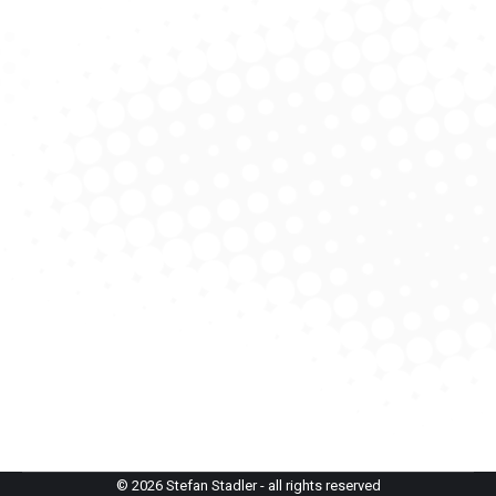
Glemmtaler Talschlussrunde mit
Schusterkogel (2.207 m)
alpenvereinaktiv.com
,
Skidurchquerung
,
Skitour
Von
StefanAdmin
26. Januar 2025
Frühmorgens geht es auf den Schusterkogel und über
5 Gipfel in einer schönen Runde um den Talschluss. Es
gibt viele Varianten: Es können noch mehr Gipfel
bestiegen werden und es sind schöne
Pulverschneeabfahrten in schattige Täler möglich. Die
Gipfelkreuze sind mit kunstvollen Schmiedearbeiten
verziert.
© 2026 Stefan Stadler - all rights reserved