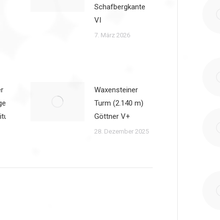
Schafbergkante
VI
7. März 2026
r
Waxensteiner
ge
Turm (2.140 m)
itung
Göttner V+
28. Dezember 2025