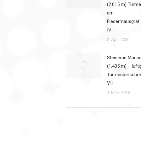
(2.015 m) Türme
am
Fledermausgrat
IV
2. April 2026
Steinerne Männe
(1.435 m) – lufti
Türmeüberschre
VII
1. März 2026