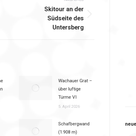
Skitour an der
Südseite des
Nächster
Beitrag:
Untersberg
he
Wachauer Grat –
in
über luftige
Türme VI
5. April 2026
Schafbergwand
neue
(1.908 m)