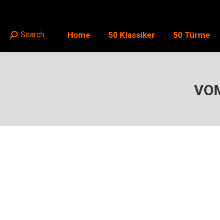
Home
50 Klassiker
50 Türme
Search
Search:
VOM