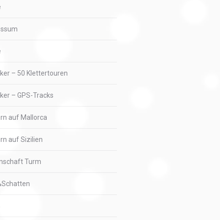
e
essum
e
iker – 50 Klettertouren
iker – GPS-Tracks
ern auf Mallorca
rn auf Sizilien
nschaft Turm
&Schatten
n