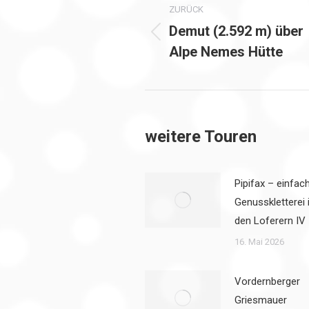
ZURÜCK
Demut (2.592 m) über
Vorheriger
Alpe Nemes Hütte
Beitrag:
weitere Touren
Pipifax – einfac
Genusskletterei 
den Loferern IV
16. Mai 2026
Vordernberger
Griesmauer