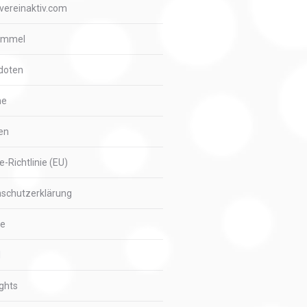
vereinaktiv.com
immel
doten
me
en
e-Richtlinie (EU)
schutzerklärung
ie
l
ights