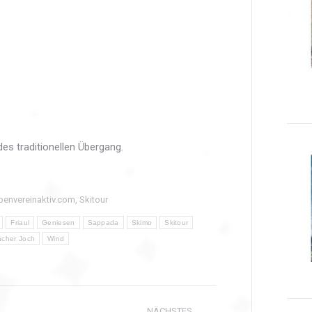
es traditionellen Übergang.
penvereinaktiv.com
,
Skitour
Friaul
Geniesen
Sappada
Skimo
Skitour
iacher Joch
Wind
gation
NÄCHSTES