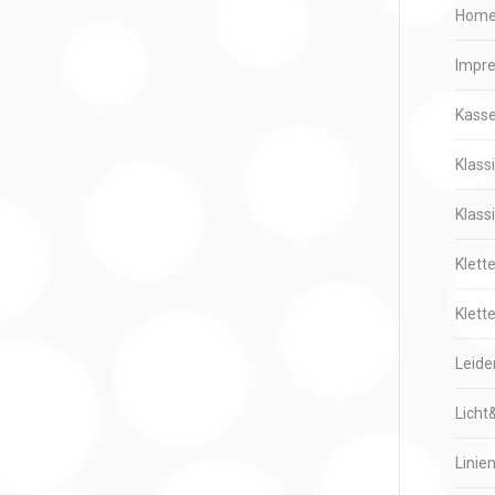
Hom
Impr
Kass
Klass
Klass
Klett
Klette
Leide
Licht
Linie