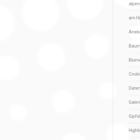
alpen
am H
Anek
Bäu
Blum
Cooki
Daten
Galer
Gipfe
Highl