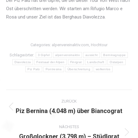
Der Piz Palü hat drei Gipfel, die bei dieser Tour von West nach
Ost überschritten werden. Wir starten am Rifugio Marco e
Rosa und unser Ziel ist das Berghaus Diavolezza.
Categories:
alpenvereinaktiv.com
,
Hochtour
Schlagwörter:
3 Gipfel
alpenvereinaktiv
aussicht
Berninagruppe
Diavolezza
Festsaal der Alpen
Finrgrat
Landschaft
Ostalpen
Piz Palü
Pontresina
Überschreitung
wolkenlos
Kommentarnavigation
ZURÜCK
Piz Bernina (4.048 m) über Biancograt
Vorheriger
Beitrag:
NÄCHSTES
Großglockner (3.798 m) – Stüdlgrat
Nächster