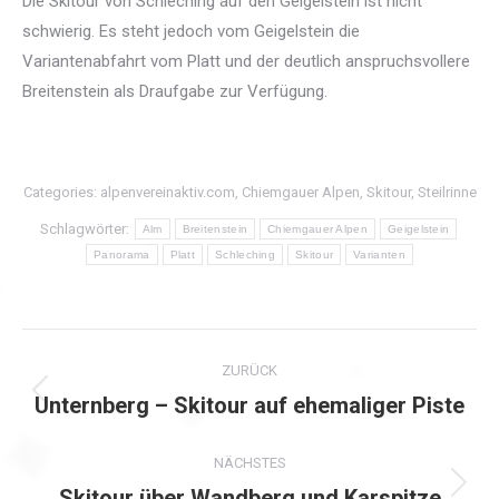
Die Skitour von Schleching auf den Geigelstein ist nicht
schwierig. Es steht jedoch vom Geigelstein die
Variantenabfahrt vom Platt und der deutlich anspruchsvollere
Breitenstein als Draufgabe zur Verfügung.
Categories:
alpenvereinaktiv.com
,
Chiemgauer Alpen
,
Skitour
,
Steilrinne
Schlagwörter:
Alm
Breitenstein
Chiemgauer Alpen
Geigelstein
Panorama
Platt
Schleching
Skitour
Varianten
Kommentarnavigation
ZURÜCK
Unternberg – Skitour auf ehemaliger Piste
Vorheriger
Beitrag:
NÄCHSTES
Skitour über Wandberg und Karspitze
Nächster