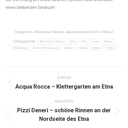
einen bleibenden Eindruck!
Categories:
Abenteuer Skitour
,
alpenvereinaktiv.com
,
Skitour
Schlagwörter:
Abenteuer Skitour
Etna
Firn
Insel
Krater
Mittelmeer
Piano Provenzano
Sizilien
Skimo
Skitour
Wind
Kommentarnavigation
ZURÜCK
Acqua Rocca – Klettergarten am Etna
Vorheriger
Beitrag:
NÄCHSTES
Pizzi Deneri – schöne Rinnen an der
Nächster
Nordseite des Etna
Beitrag: