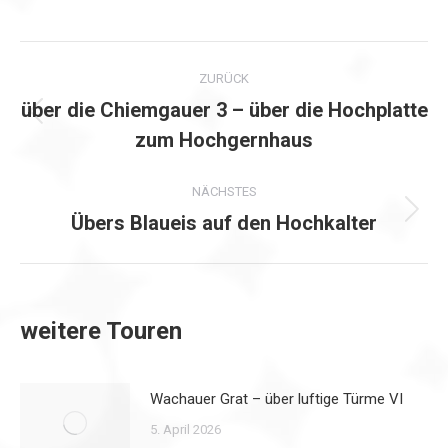
Kommentarnavigation
ZURÜCK
über die Chiemgauer 3 – über die Hochplatte
Vorheriger
zum Hochgernhaus
Beitrag:
NÄCHSTES
Übers Blaueis auf den Hochkalter
Nächster
Beitrag:
weitere Touren
Wachauer Grat – über luftige Türme VI
5. April 2026