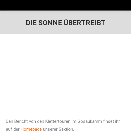
DIE SONNE ÜBERTREIBT
Den Bericht von den Klettertouren im Gosaukamm findet ihr
auf der
Homepage
unserer Sektion.