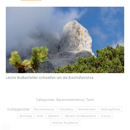
Letzte Wolkenfelder schweifen um die Bischofsmütze.
Categories:
Alpenvereinstour
,
Turm
Schlagwörter:
Bischofsmütze
Däumling
Gosaukamm
Hofpürglhütte
Jahnweg
Kalk
Klettern
Nieders Großwandeck
Sonne
Vordere Kopfwand