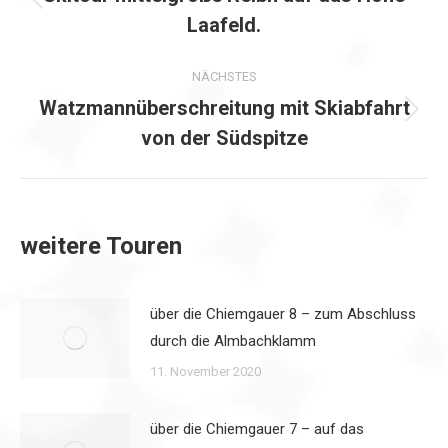
Vorheriger
Laafeld.
Beitrag:
NÄCHSTES
Watzmannüberschreitung mit Skiabfahrt
Nächster
von der Südspitze
Beitrag:
weitere Touren
über die Chiemgauer 8 – zum Abschluss
durch die Almbachklamm
11. November 2020
über die Chiemgauer 7 – auf das