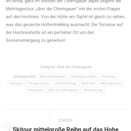
Im Inntal, ganz im Westen der Chiemgauer Alpen beginnt die
Mehrtagestour „über die Chiemgauer“ mit der ersten Etappe
auf den Hochries. Von der Hütte am Gipfel ist gleich zu sehen,
was das gesamte Hüttentrekking ausmacht: Die Terrasse auf
der Hochrieshütte ist ein perfekter Ort um den
Sonnenuntergang zu genießen!
Category:
über die Chiemgauer
Schlagwörter:
Bischofsfellnalam
Chiemgauer Alpen
Hochfelln
Hochgern
Hochgernhaus
Hüttentrecking
Maria Eck
Mehrtagestour
Panorama
über die Chiemgauer
Überquerung
Kommentarnavigation
ZURÜCK
Skitour mittelgroße Reibn auf das Hohe