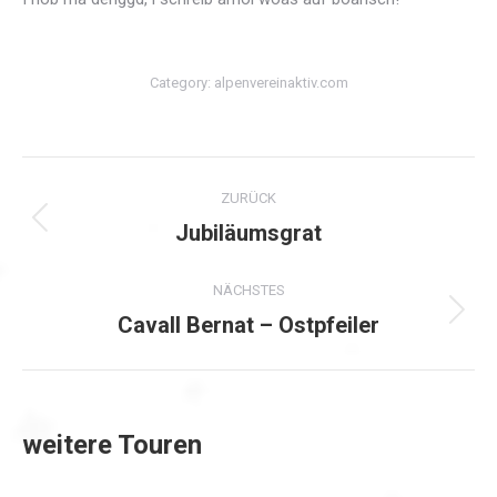
Category:
alpenvereinaktiv.com
Kommentarnavigation
ZURÜCK
Jubiläumsgrat
Vorheriger
Beitrag:
NÄCHSTES
Cavall Bernat – Ostpfeiler
Nächster
Beitrag:
weitere Touren