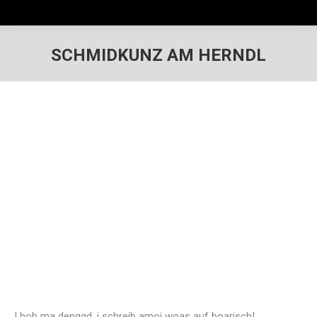
SCHMIDKUNZ AM HERNDL
I hob ma denggd, i schreib amoi woas auf boarisch!