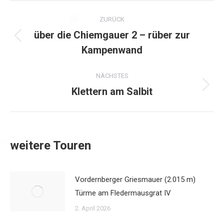
Kommentarnavigation
ZURÜCK
über die Chiemgauer 2 – rüber zur
Vorheriger
Kampenwand
Beitrag:
NÄCHSTES
Klettern am Salbit
Nächster
Beitrag:
weitere Touren
Vordernberger Griesmauer (2.015 m)
Türme am Fledermausgrat IV
2. April 2026