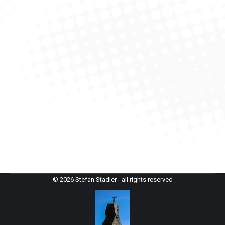
Schneibstein – über die supersteile
Ruck hinab
alpenvereinaktiv.com
,
Berchtesgadener Alpen
,
Skitour
Von
StefanAdmin
3. April 2021
Auf sehr viel begangener Route gehen wir auf den
Schneibstein. Nur wenige Skibergsteiger jedoch sind
der steilen und gefährlichen Abfahrt über die Ruck
gewachsen.
© 2026 Stefan Stadler - all rights reserved