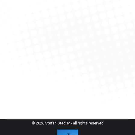
Brotzeit 1:1
Anekdote
,
Chiemgauer Alpen
,
Skitour
Von
StefanAdmin
9. Mai 2021
Bis zur Jagdhütte hin soll es aper sein. Der Wasserfall
sei ansonsten vereist und wir kommen dort nicht oder
nur schwierig weiter. So habe ich es schon im Februar
gehört. Also warten. Aber es schneit immer und
immer wieder und die begehrte Skitour wird von
Woche zu Woche verschoben. Jetzt ist es schon
Anfang Mai…
© 2026 Stefan Stadler - all rights reserved