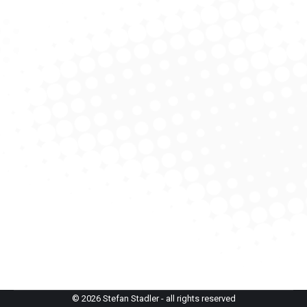
Ein Richtiger!
Alpenvereinstour
,
Klettern
,
Klettern Grat
,
Turm
Von
StefanAdmin
17. Juni 2021
Endlich! Nach einem langen und kräftezehrendem
Lockdown legen wir wieder los. Auf der Anreise in die
Steiermark steuert unser Auto ein mir noch
unbekanntes Gesicht. Wie so oft auf solchen Fahrten
wird über Gott und die Welt philosophiert. Und wir
Kletterer erzählen uns natürlich die grausigsten
Nordwandgeschichten. Da rutscht es ihm heraus: „Der
Hochschwab ist…
© 2026 Stefan Stadler - all rights reserved