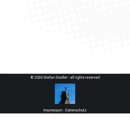
Hoher Tenn (3.368 m)
alpenvereinaktiv.com
,
Skitour
Von
StefanAdmin
14. März 2025
Die Skitour auf den Hohen Tenn hat die größte
vertikale Distanz in den gesamten Ostalpen. Sie ist der
ganz große Konditionstest.
© 2026 Stefan Stadler - all rights reserved
Impressum
-
Datenschutz