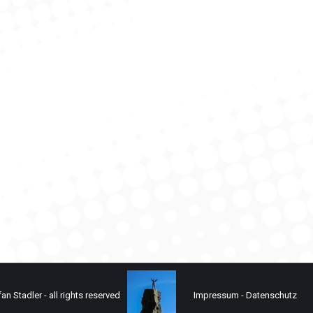
dmin
4. September 2019
die Alpspitze
n Stadler - all rights reserved
Impressum
-
Datenschutz