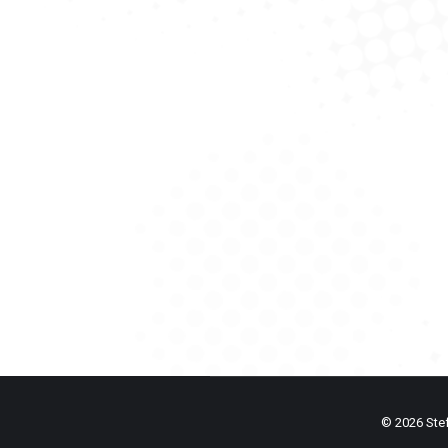
Jubiläumsgrat
alpenvereinaktiv.com
Von
StefanA
Klassiker von der Zugspitze auf 
© 2026 Stefa