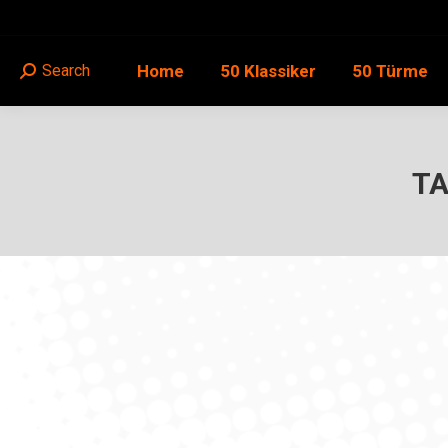
Home
50 Klassiker
50 Türme
Search
Search:
TA