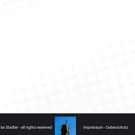
 m) Normalweg III+
ur
,
Klassiker
,
Klettern
Von
StefanAdmin
20. Dezember 2025
Zinne ist ein kurzweiliger Mix aus Bergsteigen und Klettern.
n Stadler - all rights reserved
Impressum
-
Datenschutz