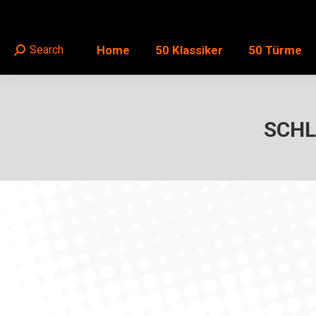
Home
50 Klassiker
50 Türme
Search
Search:
SCHL