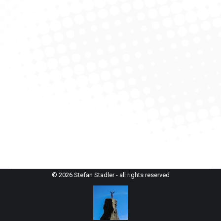
Finger (1.580 m)
alpenvereinaktiv.com
,
Klettern
,
Turm
Von
StefanAdmin
2. Juni 2023
Der Finger ist ein schlanker Felsturm auf der Nordseite
des Tegelbergs. Er befindet sich im unteren Drittel des
Klettersteigs „Finger“. Mit 2 Seillängen schöner
Kletterei im fünften Grad wird der exponierte Gipfel
erreicht.
© 2026 Stefan Stadler - all rights reserved