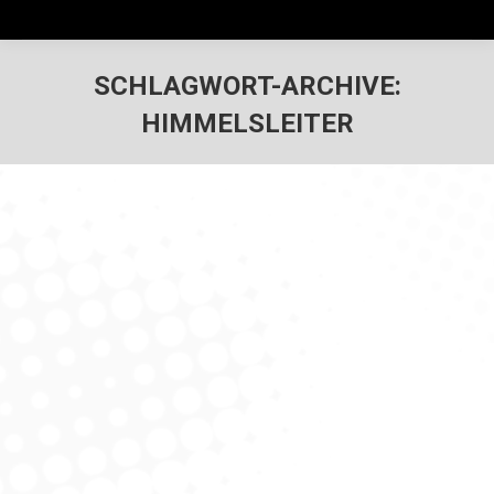
SCHLAGWORT-ARCHIVE:
HIMMELSLEITER