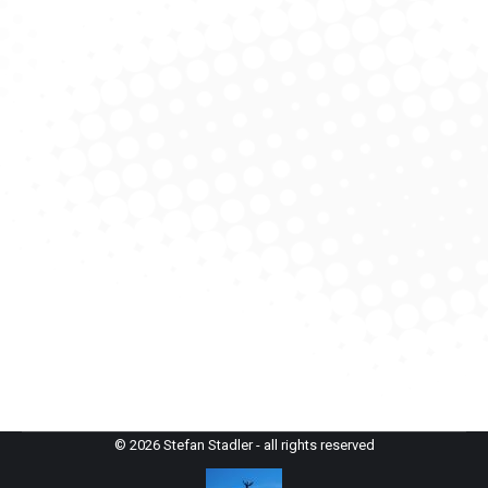
abgehakt
alpenvereinaktiv.com
,
Anekdote
,
Klettern Grat
Von
StefanAdmin
24. März 2020
Voller Zuversicht fahren wir über den Brenner in die
von uns so geliebten Dolomiten. Diese Berge
bezaubern uns im Winter mit steilen Karen zwischen
den Felswänden und im Sommer sind wir von den
steilen Türmen und ausgesetzten Graten begeistert.
Auch weil das Wetter gut ist, sind wir guter Hoffnung
die geplanten Touren machen zu können…
© 2026 Stefan Stadler - all rights reserved