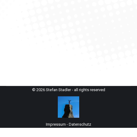
Watzmannfrau über Gendarm
Berchtesgadener Alpen
,
Bergsteigen
Von
StefanAdmin
29. Oktober 2021
Bei schwierigen Bedingungen mit Schnee und Eis auf
die Watzmannfrau. Die Bäume zeigten uns vielfältige
Farben und die Wolken wilde Stimmungen.
Fantastisch.
© 2026 Stefan Stadler - all rights reserved
Impressum
-
Datenschutz