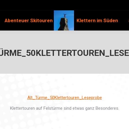
Abenteuer Skitouren
Klettern im Süden
ÜRME_50KLETTERTOUREN_LES
Alt_Türme_50Klettertouren_Leseprobe
Klettertouren auf Felstürme sind etwas ganz Besonderes.