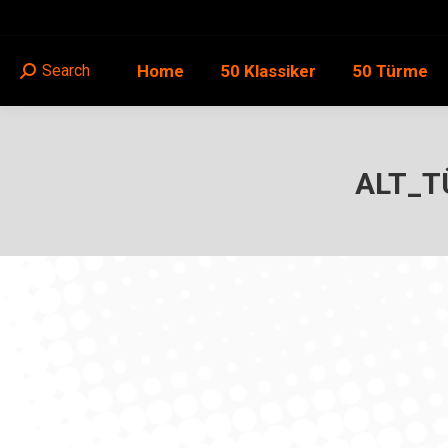
Home
50 Klassiker
50 Türme
Search
Search:
ALT_T