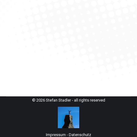
Piz Bernina (4.048 m) über Biancograt
alpenvereinaktiv.com
,
Hochtour
,
Klassiker
,
Klettern Grat
Von
StefanAdmin
29. Juli 2023
Der Biancograt ist der schönste Firngrat der Alpen – er
steigt stetig steil an und wird deshalb sehr passend
als Himmelsleiter bezeichnet. Der Piz Bernina ist der
einzige Viertausender der Ostalpen.
© 2026 Stefan Stadler - all rights reserved
Impressum
-
Datenschutz