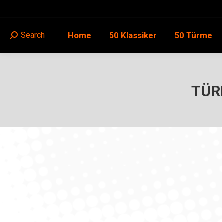
Home
50 Klassiker
50 Türme
Search
Search:
TÜR