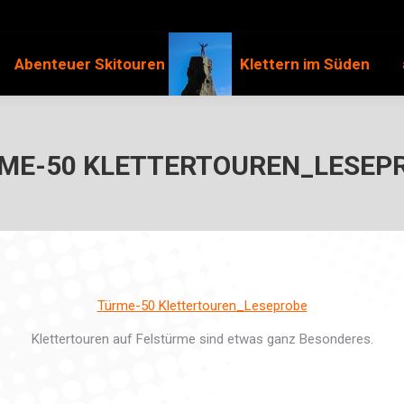
Abenteuer Skitouren
Klettern im Süden
ME-50 KLETTERTOUREN_LESEP
Türme-50 Klettertouren_Leseprobe
Klettertouren auf Felstürme sind etwas ganz Besonderes.