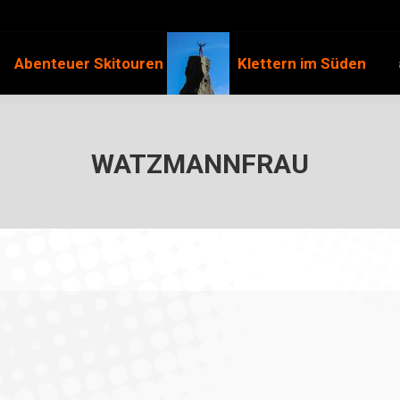
Abenteuer Skitouren
Klettern im Süden
WATZMANNFRAU