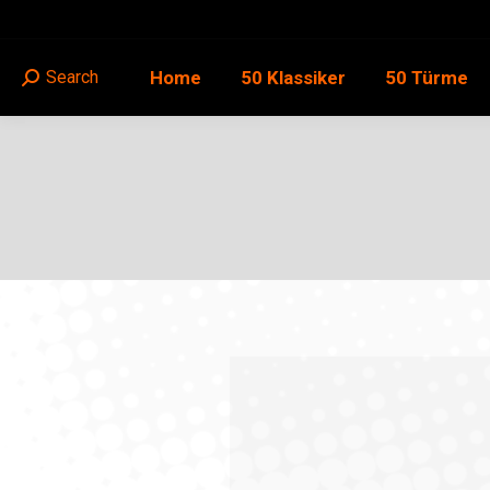
Home
50 Klassiker
50 Türme
Search
Search: