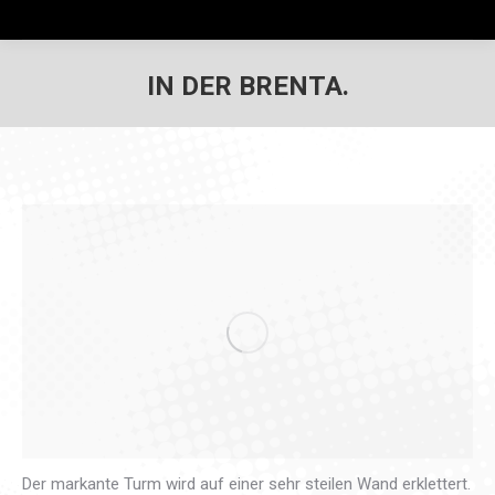
IN DER BRENTA.
Der markante Turm wird auf einer sehr steilen Wand erklettert.