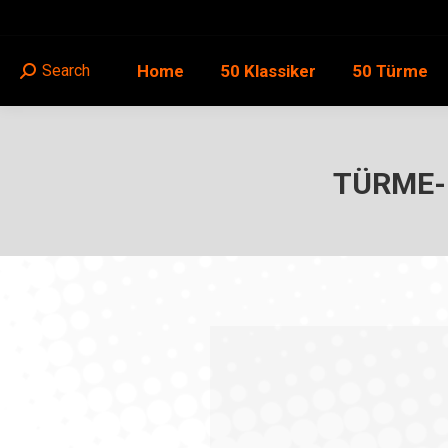
Home
50 Klassiker
50 Türme
Search
Search:
TÜRME-