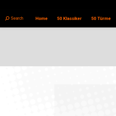
Home
50 Klassiker
50 Türme
Search
Search: