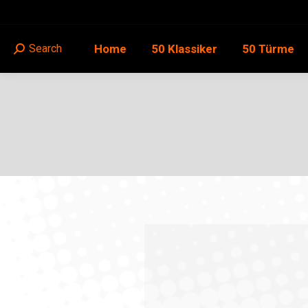
Home
50 Klassiker
50 Türme
Search
Search: