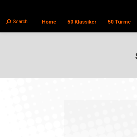
Home
50 Klassiker
50 Türme
Search
Search: