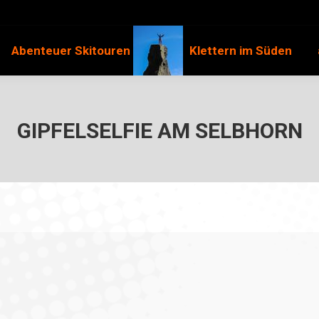
Abenteuer Skitouren
Klettern im Süden
GIPFELSELFIE AM SELBHORN