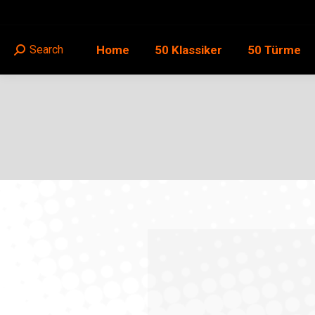
Home
50 Klassiker
50 Türme
Search
Search: