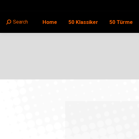
Home
50 Klassiker
50 Türme
Search
Search: