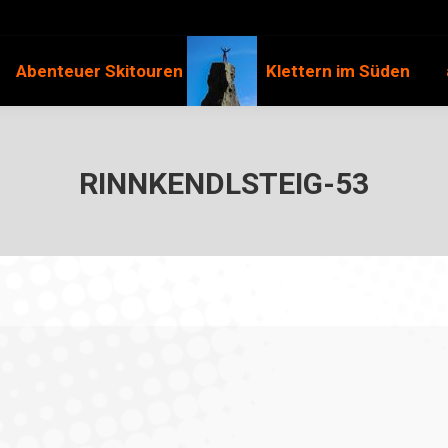
Abenteuer Skitouren
Klettern im Süden
RINNKENDLSTEIG-53