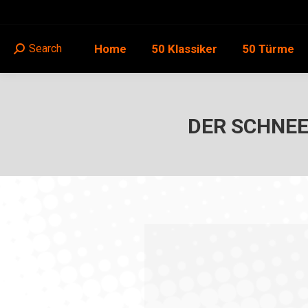
Home
50 Klassiker
50 Türme
Search
Search:
DER SCHNEE