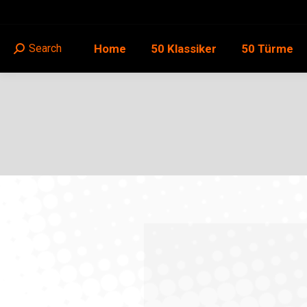
Home
50 Klassiker
50 Türme
Search
Search: