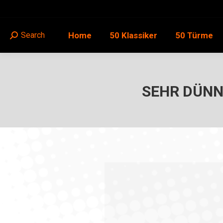
Home
50 Klassiker
50 Türme
Search
Search:
SEHR DÜNN