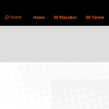
Home
50 Klassiker
50 Türme
Search
Search: