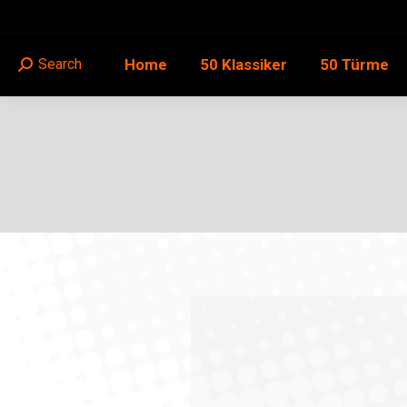
Home
50 Klassiker
50 Türme
Search
Search: