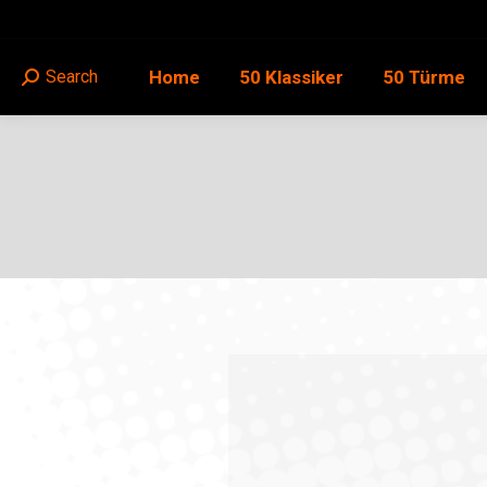
Home
50 Klassiker
50 Türme
Search
Search: