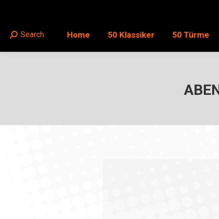
Home
50 Klassiker
50 Türme
Search
Search:
ABEN