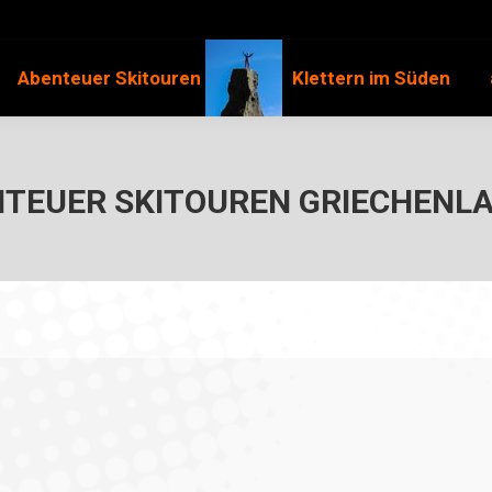
Abenteuer Skitouren
Klettern im Süden
TEUER SKITOUREN GRIECHENL