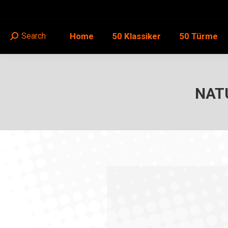
Home
50 Klassiker
50 Türme
Search
Search:
NAT