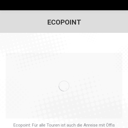
ECOPOINT
Ecopoint: Für alle Touren ist auch die Anreise mit Öffis