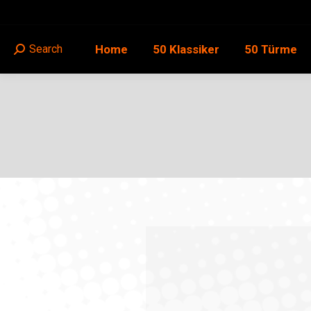
Home
50 Klassiker
50 Türme
Search
Search: