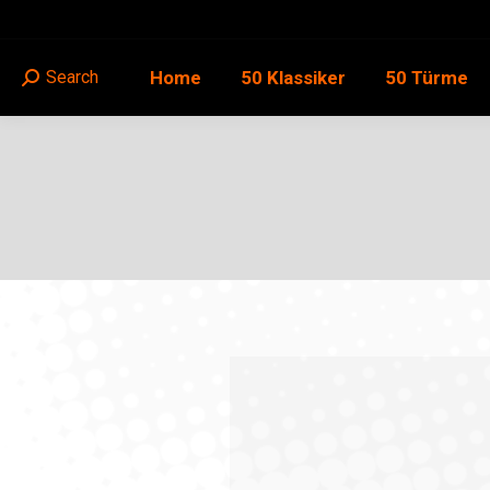
Home
50 Klassiker
50 Türme
Search
Search: